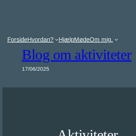
Spring
til
indhold
Forside
Hvordan?
Hjælp
Møde
Om mig
.
Blog om aktiviteter
17/06/2025
Aktiviteter.