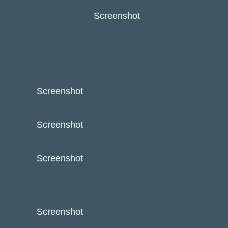
Screenshot
Screenshot
Screenshot
Screenshot
Screenshot