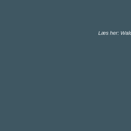
Læs her: Wald